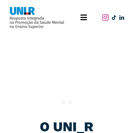
Skip
to
Toggle
content
Navigation
Home
O projeto
Publicações
Atividades
O UNI_R