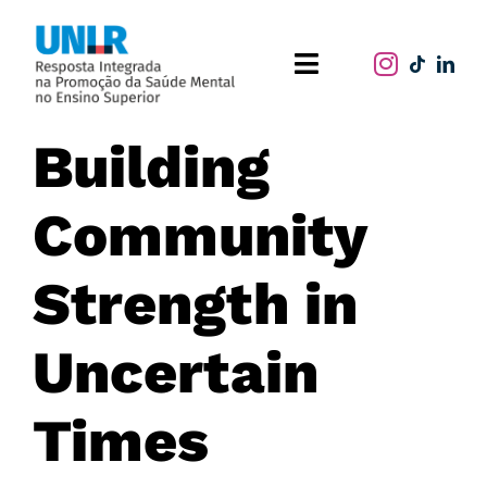
Skip
to
Toggle
content
Navigation
Home
Building
O projeto
Community
Publicações
Strength in
Atividades
Uncertain
Times