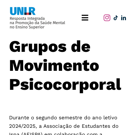
Skip
to
Toggle
content
Navigation
Home
Grupos de
O projeto
Movimento
Publicações
Psicocorporal
Atividades
Durante o segundo semestre do ano letivo
2024/2025, a Associação de Estudantes do
Ispa (AEISPA) em colaboração com a