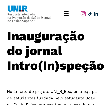
Skip
to
Toggle
content
Navigation
Home
Inauguração
O projeto
do jornal
Publicações
Intro(In)speção
Atividades
No âmbito do projeto UNI_R_Box, uma equipa
de estudantes fundada pelo estudante João
da Costa Paiva, apresentou, no passado dia