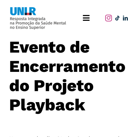
Skip
to
Toggle
content
Navigation
Home
Evento de
O projeto
Encerramento
Publicações
do Projeto
Atividades
Playback