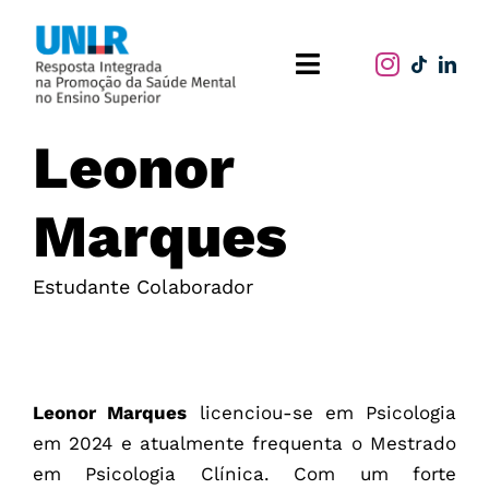
Skip
to
Toggle
content
Navigation
Home
Leonor
O projeto
Marques
Publicações
Estudante Colaborador
Atividades
Leonor Marques
licenciou-se em Psicologia
em 2024 e atualmente frequenta o Mestrado
em Psicologia Clínica. Com um forte