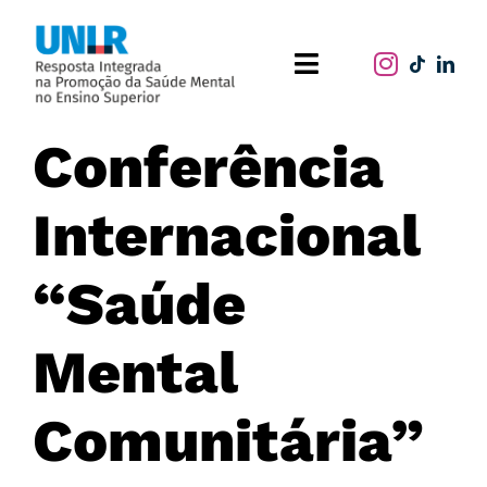
Skip
to
Toggle
content
Navigation
Home
Conferência
O projeto
Internacional
Publicações
“Saúde
Atividades
Mental
Comunitária”